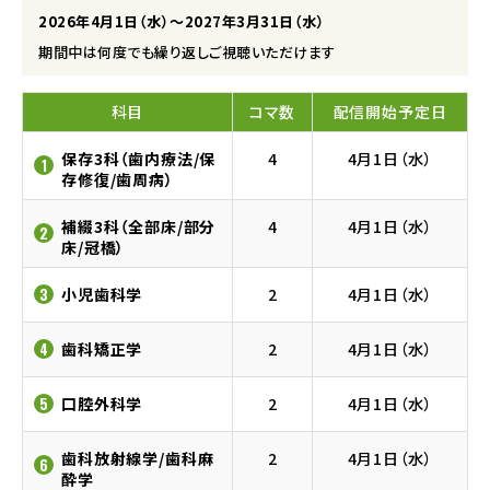
2026年4月1日（水）〜2027年3月31日（水）
期間中は何度でも繰り返しご視聴いただけます
科目
コマ数
配信開始予定日
保存3科（歯内療法/保
4
4月1日（水）
1
存修復/歯周病）
補綴3科（全部床/部分
4
4月1日（水）
2
床/冠橋）
小児歯科学
2
4月1日（水）
3
歯科矯正学
2
4月1日（水）
4
口腔外科学
2
4月1日（水）
5
歯科放射線学/歯科麻
2
4月1日（水）
6
酔学