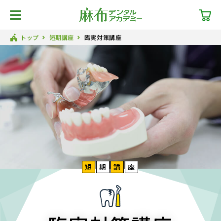
トップ
短期講座
臨実対策講座
短
期
講
座