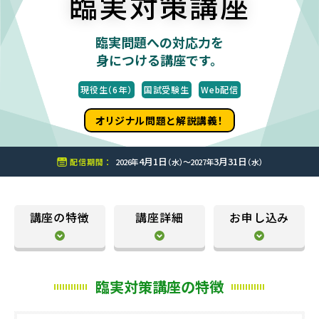
臨実対策講座
臨実問題への対応力を
身につける講座です。
現役生（6年）
国試受験生
Web配信
オリジナル問題と解説講義！
4月1日
3月31日
配信期間 ：
2026年
（水）〜2027年
（水）
講座の特徴
講座詳細
お申し込み
臨実対策講座の特徴