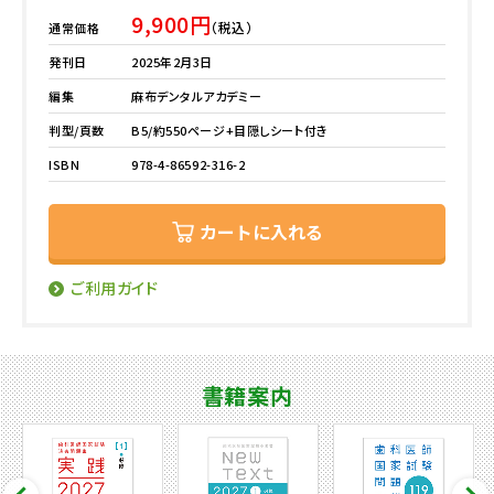
9,900円
（税込）
通常価格
発刊日
2025年2月3日
編集
麻布デンタルアカデミー
判型/頁数
B5/約550ページ+目隠しシート付き
ISBN
978-4-86592-316-2
カートに入れる
ご利用ガイド
書籍案内